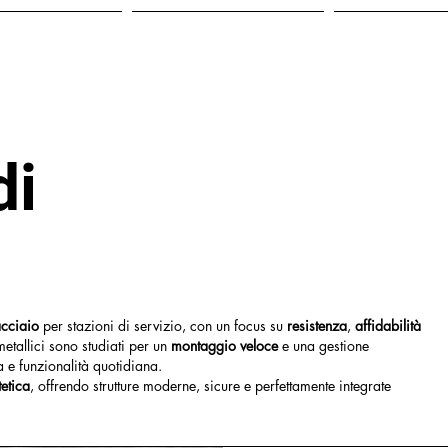
HOME
PROGETTI
SERVIZI
di
acciaio
per stazioni di servizio, con un focus su
resistenza
,
affidabilità
metallici sono studiati per un
montaggio veloce
e una gestione
a e funzionalità quotidiana.
tetica
, offrendo strutture moderne, sicure e perfettamente integrate